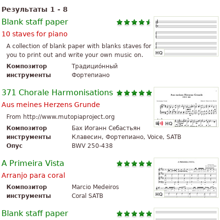
Результаты 1 - 8
Blank staff paper
10 staves for piano
A collection of blank paper with blanks staves for
you to print out and write your own music on.
Композитор
Традицио́нный
инструменты
Фортепиано
371 Chorale Harmonisations
Aus meines Herzens Grunde
From http://www.mutopiaproject.org
Композитор
Бах Иоганн Себастьян
инструменты
Клавесин, Фортепиано, Voice, SATB
Опус
BWV 250-438
A Primeira Vista
Arranjo para coral
Композитор
Marcio Medeiros
инструменты
Coral SATB
Blank staff paper