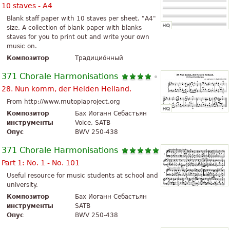
10 staves - A4
Blank staff paper with 10 staves per sheet. "A4"
size. A collection of blank paper with blanks
staves for you to print out and write your own
music on.
Композитор
Традицио́нный
371 Chorale Harmonisations
28. Nun komm, der Heiden Heiland.
From http://www.mutopiaproject.org
Композитор
Бах Иоганн Себастьян
инструменты
Voice, SATB
Опус
BWV 250-438
371 Chorale Harmonisations
Part 1: No. 1 - No. 101
Useful resource for music students at school and
university.
Композитор
Бах Иоганн Себастьян
инструменты
SATB
Опус
BWV 250-438