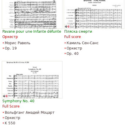
Pavane pour une Infante défunte
Пляска смерти
Оркестр
Full score
Морис Равель
Камиль Сен-Санс
Op. 19
Оркестр
Op. 40
Symphony No. 40
Full Score
Вольфганг Амадей Моцарт
Оркестр
K 550