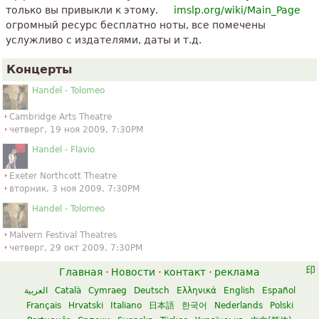
только вы привыкли к этому.
imslp.org/wiki/Main_Page
огромный ресурс бесплатно ноты, все помечены
услужливо с издателями, даты и т.д.
Концерты
Handel - Tolomeo
Cambridge Arts Theatre
четверг, 19 ноя 2009, 7:30PM
Handel - Flavio
Exeter Northcott Theatre
вторник, 3 ноя 2009, 7:30PM
Handel - Tolomeo
Malvern Festival Theatres
четверг, 29 окт 2009, 7:30PM
Главная
·
Новости
·
контакт
·
реклама
العربية
Català
Cymraeg
Deutsch
Ελληνικά
English
Español
Français
Hrvatski
Italiano
日本語
한국어
Nederlands
Polski