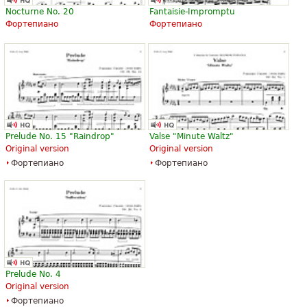
Nocturne No. 20
Fantaisie-Impromptu
«
Очень хорошая песня .. Это действительно один из моих
Фортепиано
Фортепиано
»
фаворитов этого великого мастера Шопена
Смотреть все (80)
Prelude No. 15 "Raindrop"
Valse "Minute Waltz"
Original version
Original version
Фортепиано
Фортепиано
Prelude No. 4
Original version
Фортепиано