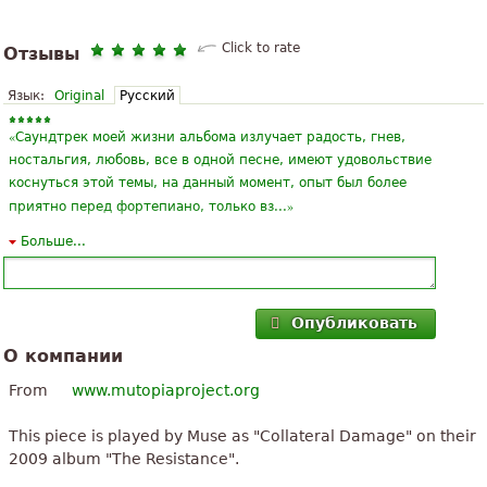
Click to rate
Отзывы
Язык:
Original
Русский
«
Саундтрек моей жизни альбома излучает радость, гнев,
ностальгия, любовь, все в одной песне, имеют удовольствие
коснуться этой темы, на данный момент, опыт был более
»
приятно перед фортепиано, только вз...
Больше...
«
Я скачал оценка, потому что не я мог ждать больше, чтобы
иметь возможность интерпретировать его себе на
фортепиано. Я слышал много раз и она, казалось,
»
прекрасного мира и чувствовать себя как плавающи...
Опубликовать
О компании
«
Шопен шедевр, я исполнил это как часть моей старший
концерта в 1967 году. Романтический и тоска души Шопена
From
www.mutopiaproject.org
светит через все более украшен мелодических линий,
»
поддерживаемых прокатки гармонических ба...
This piece is played by Muse as "Collateral Damage" on their
2009 album "The Resistance".
«
Мне кажется замечательный кусок. Всегда передается мне