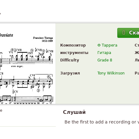
'
Ск
Композитор
Ф Таррега
С
инструменты
Гитара
Ж
Difficulty
Grade 8
Л
Загрузил
Tony Wilkinson
Р
te
Слушай
Be the first to add a recording or 