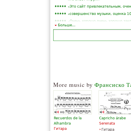
«
Это сайт привлекательным, очен
«
совершенство музыки, оценка 1
«
Очень хорошо очень хорошо зак
Больше...
«
»
красивый, нежный и разрывной
«
»
Какой красивый мир это!
«
»
Маленькая опера для гитары.
«
»
Исключительные транскрипция
«
»
Музыка великого модуляции.
«
»
Огромное спасибо!
Смотреть все (18)
More music by
Франсиско Т
Recuerdos de la
Capricho árabe
Alhambra
Serenata
Гитара
Гитара