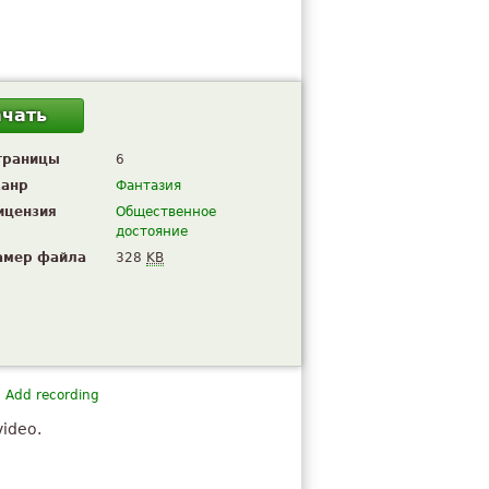
ачать
траницы
6
анр
Фантазия
ицензия
Общественное
достояние
амер файла
328
KB
Add recording
video.