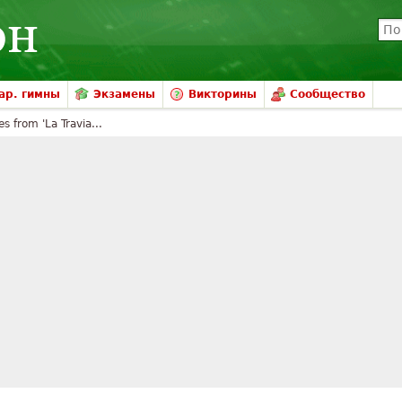
ар. гимны
Экзамены
Викторины
Сообщество
 from 'La Travia...