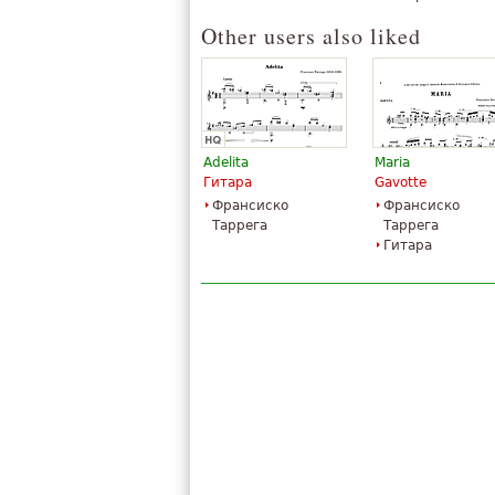
Other users also liked
Adelita
Maria
Гитара
Gavotte
Франсиско
Франсиско
Таррега
Таррега
Гитара