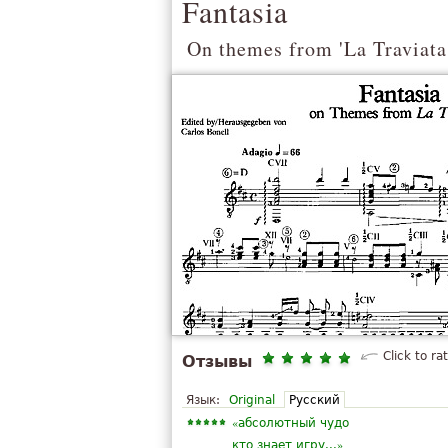
Fantasia
On themes from 'La Traviata
Click to ra
Отзывы
Язык:
Original
Русский
«
абсолютный чудо
»
кто знает игру...