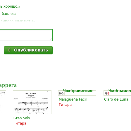
»
ь хорошо.
»
0 баллов
»
одированных ноты
Опубликовать
аррега
Malagueña Facil
Claro de Luna
Гитара
Gran Vals
Гитара