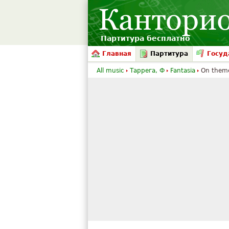
Партитура бесплатно
Главная
Партитура
Госуд
All music
Таррега, Ф
Fantasia
On themes