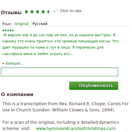
Click to rate
Отзывы
Язык:
Original
Русский
«
В версии хор я до сих пор не пел, но услышали выстрел. Я
нахожу это очень приятно, это громкое ликующие песни. Что
дает мурашки по коже и луч в лицо. Я перенесен для
»
саксофона меня и любят играть его.
Больше...
«
Мне нужно я discant этот счет, и если это испанский
лучше... я люблю версию ШАРЛОТТА ЦЕРКВИ. Всего
»
хорошего
Опубликовать
«
красивая мелодия, можно с немецким текстом в ней, если
О компании
»
вы, легко играть
This is a transcription from Rev. Richard R. Chope, Carols For
«
в этом отмечают это?
Use In Church (London: William Clowes & Sons, 1894).
Это версия, поет Jewel?
»
Пожалуйста respondannnnnn
For a scan of the original, including a detailed dynamics
scheme, visit
www.hymnsandcarolsofchristmas.com