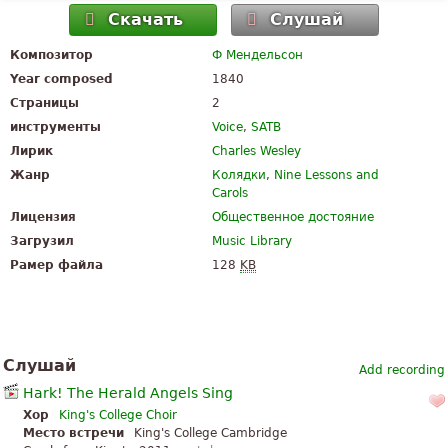
Скачать
Слушай
Композитор
Ф Мендельсон
Year composed
1840
Страницы
2
инструменты
Voice
,
SATB
Лирик
Charles Wesley
Жанр
Колядки
,
Nine Lessons and
Carols
Лицензия
Общественное достояние
Загрузил
Music Library
Рамер файла
128
KB
Слушай
Add recording
Hark! The Herald Angels Sing
Хор
King's College Choir
Место встречи
King's College Cambridge