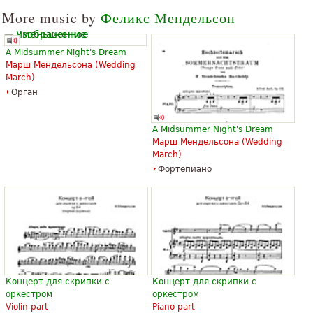
More music by
Феликс Мендельсон
A Midsummer Night's Dream
Марш Мендельсона (
Wedding
March
)
Орган
A Midsummer Night's Dream
Марш Мендельсона (
Wedding
March
)
Фортепиано
Концерт для скрипки с
Концерт для скрипки с
оркестром
оркестром
Violin part
Piano part