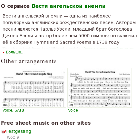
«
Мне очень нравится, но я не могу скачать ноты для
О сервисе
Вести ангельской внемли
»
смешанные
Вести ангельской внемли — одна из наиболее
«
»
Он представляет собой простой, но это полная эмоций
популярных английских рождественских песен. Автором
песни является Чарльз Уэсли, младший брат богослова
«
»
все благородство рождественской атмосфере
Джона Уэсли и автор более чем 5000 гимнов; он включил
её в сборник Hymns and Sacred Poems в 1739 году.
«
»
известные, популярные, красивая Рождество Кэрол
The above text from the Wikipedia article "
Вести ангельской внемли
Больше...
(гимн)
" text is available under CC BY-SA 3.0.
«
»
thank you and god bless you
Other arrangements
«
»
Очень красивая рождественская колядка
Смотреть все (23)
Voice, SATB
Voice
Free sheet music on other sites
Festgesang
WoO 9