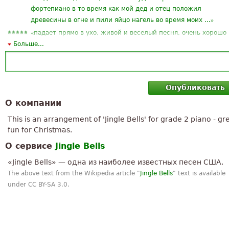
фортепиано в то время как мой дед и отец положил
»
древесины в огне и пили яйцо нагель во время моих ...
«
падает прямо в ухо, живой и веселый песня, очень хорошо
подобраны слова и вы можете узнать его очень легко и
Больше...
»
быстро (для кого)
«
Спасибо, я искал музыку!
»
Это является удивительным!
Опубликовать
«
Очень красиво и довольно легко, конечно если вы не
О компании
приняли план в моей руке не надеюсь, что я получить
»
сейчас!
This is an arrangement of 'Jingle Bells' for grade 2 piano - gr
«
Я хочу научиться играть на фортепиано, сами, но не
fun for Christmas.
являются орехи как делать и si, написано, как затем
О сервисе
Jingle Bells
»
воспроизвести
«
»
Ноты очень хорошие. Большое спасибо
«Jingle Bells» — одна из наиболее известных песен США.
«
The above text from the Wikipedia article "
Jingle Bells
" text is available
Эта оценка является весьма полезным для всех вместе пою
»
under CC BY-SA 3.0.
некоторые песни на Рождество;)
«
»
отличный сайтю и ноты хорошо видны
«
у вас повторений нот потому что я уже большую часть
»
песни, удалены на моем фортепиано