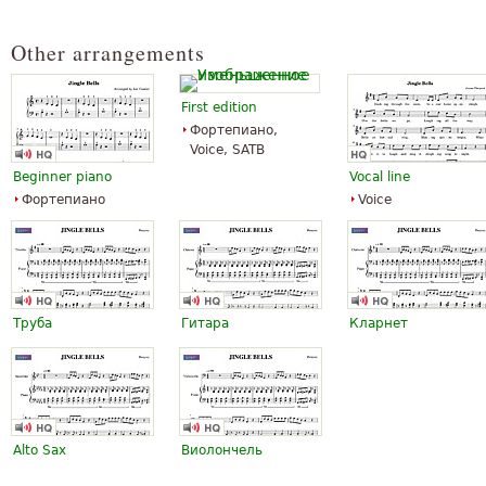
«
Поздравляем vcs может помочь много, особенно для нас,
новичков.
Other arrangements
»
Спасибо
Смотреть все (172)
First edition
Фортепиано,
Voice, SATB
Beginner piano
Vocal line
Фортепиано
Voice
Труба
Гитара
Кларнет
Alto Sax
Виолончель