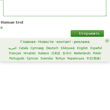
Human test
Отправить
Главная
·
Новости
·
контакт
·
реклама
العربية
Català
Cymraeg
Deutsch
Ελληνικά
English
Español
Français
Hrvatski
Italiano
日本語
한국어
Nederlands
Polski
Português
Српски
Svenska
Türkçe
Українська
中文(简体)