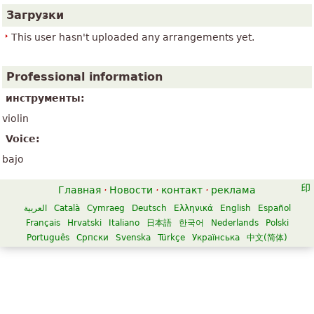
Загрузки
This user hasn't uploaded any arrangements yet.
Professional information
инструменты:
violin
Voice:
bajo
Главная
·
Новости
·
контакт
·
реклама
العربية
Català
Cymraeg
Deutsch
Ελληνικά
English
Español
Français
Hrvatski
Italiano
日本語
한국어
Nederlands
Polski
Português
Српски
Svenska
Türkçe
Українська
中文(简体)