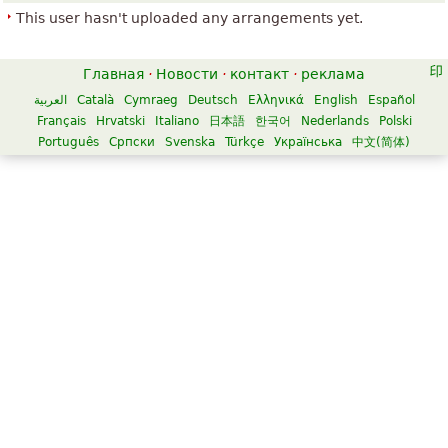
This user hasn't uploaded any arrangements yet.
Главная
·
Новости
·
контакт
·
реклама
العربية
Català
Cymraeg
Deutsch
Ελληνικά
English
Español
Français
Hrvatski
Italiano
日本語
한국어
Nederlands
Polski
Português
Српски
Svenska
Türkçe
Українська
中文(简体)