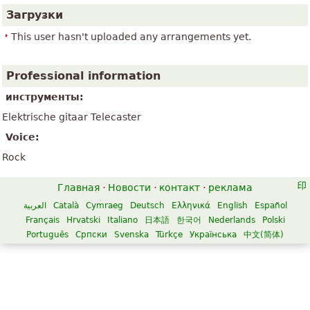
Загрузки
This user hasn't uploaded any arrangements yet.
Professional information
инструменты:
Elektrische gitaar Telecaster
Voice:
Rock
Главная
·
Новости
·
контакт
·
реклама
العربية
Català
Cymraeg
Deutsch
Ελληνικά
English
Español
Français
Hrvatski
Italiano
日本語
한국어
Nederlands
Polski
Português
Српски
Svenska
Türkçe
Українська
中文(简体)