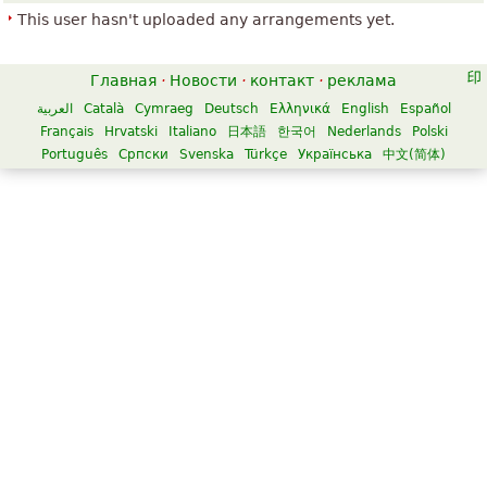
This user hasn't uploaded any arrangements yet.
Главная
·
Новости
·
контакт
·
реклама
العربية
Català
Cymraeg
Deutsch
Ελληνικά
English
Español
Français
Hrvatski
Italiano
日本語
한국어
Nederlands
Polski
Português
Српски
Svenska
Türkçe
Українська
中文(简体)