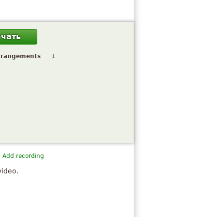
ачать
rrangements
1
Add recording
video.