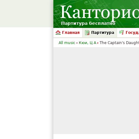
Партитура бесплатно
Главная
Партитура
Госуд
All music
Кюи, Ц А
The Captain's Daught