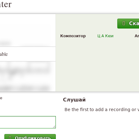
ter
Ск
Композитор
Ц А Кюи
A
able
te
Слушай
Be the first to add a recording or 
Опубликовать