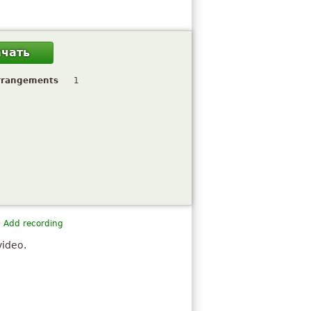
ачать
rrangements
1
Add recording
video.