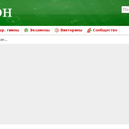
ар. гимны
Экзамены
Викторины
Сообщество
er...