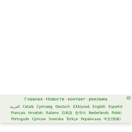
Главная
·
Новости
·
контакт
·
реклама
العربية
Català
Cymraeg
Deutsch
Ελληνικά
English
Español
Français
Hrvatski
Italiano
日本語
한국어
Nederlands
Polski
Português
Српски
Svenska
Türkçe
Українська
中文(简体)