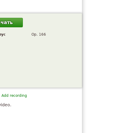
ачать
пус
Op. 166
Add recording
video.