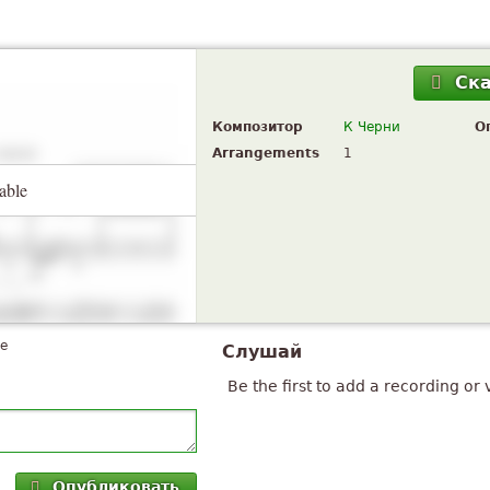
Ск
Композитор
К Черни
О
Arrangements
1
able
te
Слушай
Be the first to add a recording or 
Опубликовать