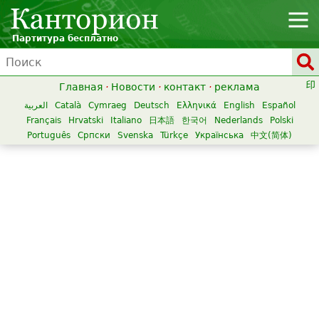
Партитура бесплатно
Главная
·
Новости
·
контакт
·
реклама
العربية
Català
Cymraeg
Deutsch
Ελληνικά
English
Español
Français
Hrvatski
Italiano
日本語
한국어
Nederlands
Polski
Português
Српски
Svenska
Türkçe
Українська
中文(简体)