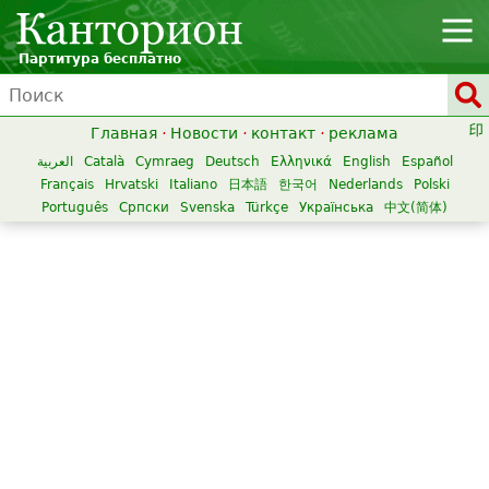
Партитура бесплатно
Главная
·
Новости
·
контакт
·
реклама
العربية
Català
Cymraeg
Deutsch
Ελληνικά
English
Español
Français
Hrvatski
Italiano
日本語
한국어
Nederlands
Polski
Português
Српски
Svenska
Türkçe
Українська
中文(简体)